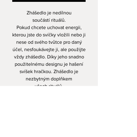
Zhášedlo je nedílnou
součástí rituálů.
Pokud chcete uchovat energii,
kterou jste do svíčky vložili nebo ji
nese od svého tvůtce pro daný
účel, nesfoukávejte ji, ale použijte
vždy zhášedlo. Díky jeho snadno
použitelnému designu je hašení
svíšek hračkou. Zhášedlo je
nezbytným doplňkem
všech rituálů.
Zhášedla míme ve třech
barevných verzích a to zlaté,
stříbrný a zlatá růže.
Materiál kov, kryt nerezová ocel.