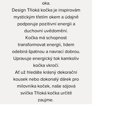
oka.
Design Tříoká kočka je inspirovám
mystickým třetím okem a údajně
podporuje pozitivní energii a
duchovní uvědomění.
Kočka má schopnost
transformovat energii, lidem
odebirá špatnou a navrací dobrou.
Upravuje energický tok kamkoliv
kočka vkročí.
Ať už hledáte krásný dekorační
kousek nebo dokonalý dárek pro
milovníka koček, naše sójová
svíčka Tříoká kočka určitě
zaujme.
Svíčky jsou ručně lité, tudíž
mohou mít drobné nedokonalosti
a odchylky.